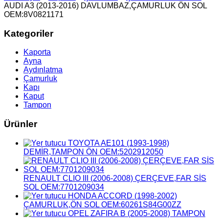
AUDI A3 (2013-2016) DAVLUMBAZ,ÇAMURLUK ÖN SOL
OEM:8V0821171
Kategoriler
Kaporta
Ayna
Aydınlatma
Çamurluk
Kapı
Kaput
Tampon
Ürünler
TOYOTA AE101 (1993-1998)
DEMİR,TAMPON ÖN OEM:5202912050
RENAULT CLIO III (2006-2008) ÇERÇEVE,FAR SİS
SOL OEM:7701209034
HONDA ACCORD (1998-2002)
ÇAMURLUK,ÖN SOL OEM:60261S84G00ZZ
OPEL ZAFIRA B (2005-2008) TAMPON