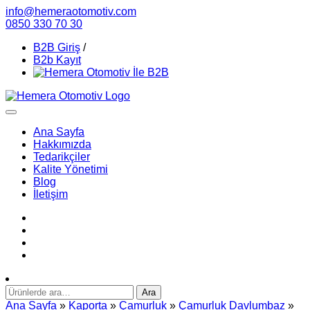
info@hemeraotomotiv.com
0850 330 70 30
B2B Giriş
/
B2b Kayıt
Ana Sayfa
Hakkımızda
Tedarikçiler
Kalite Yönetimi
Blog
İletişim
Ara:
Ara
Ana Sayfa
»
Kaporta
»
Çamurluk
»
Çamurluk Davlumbaz
»