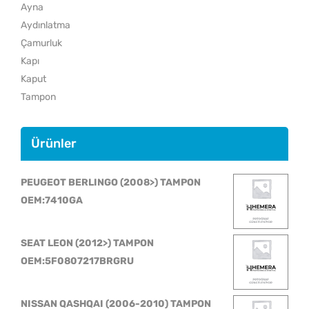
Ayna
Aydınlatma
Çamurluk
Kapı
Kaput
Tampon
Ürünler
PEUGEOT BERLINGO (2008>) TAMPON
OEM:7410GA
SEAT LEON (2012>) TAMPON
OEM:5F0807217BRGRU
NISSAN QASHQAI (2006-2010) TAMPON