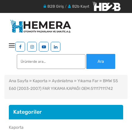
B2B Giriş
/
B2b Kayıt
Ara:
Ara
Ana Sayfa
»
Kaporta
»
Aydınlatma
»
Yıkama Far
» BMW S5
E60 (2003-2007) FAR YIKAMA KAPAĞI OEM:51117111742
Kategoriler
Kaporta