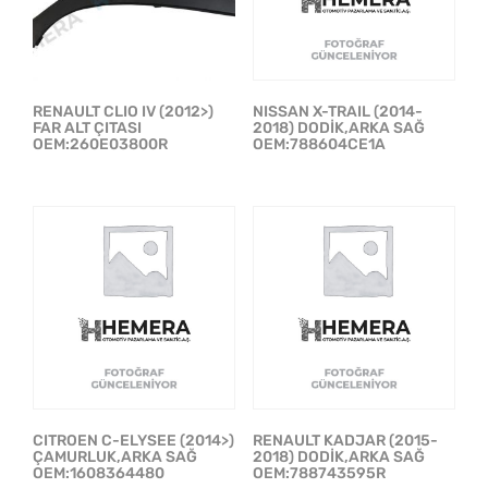
RENAULT CLIO IV (2012>)
NISSAN X-TRAIL (2014-
FAR ALT ÇITASI
2018) DODİK,ARKA SAĞ
OEM:260E03800R
OEM:788604CE1A
CITROEN C-ELYSEE (2014>)
RENAULT KADJAR (2015-
ÇAMURLUK,ARKA SAĞ
2018) DODİK,ARKA SAĞ
OEM:1608364480
OEM:788743595R