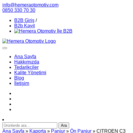
info@hemeraotomotiv.com
0850 330 70 30
B2B Giriş
/
B2b Kayıt
Ana Sayfa
Hakkımızda
Tedarikçiler
Kalite Yönetimi
Blog
İletişim
Ara:
Ara
Ana Sayfa
»
Kaporta
»
Panjur
»
Ön Panjur
» CITROEN C3