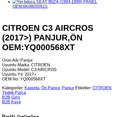
SEAT IBIZA (1993-1999) PANEL
OEM:6K0805591S
CITROEN C3 AIRCROS
(2017>) PANJUR,ÖN
OEM:YQ000568XT
Ürün Adı: Panjur
Uyumlu Marka: CITROEN
Uyumlu Model: C3 AIRCROS
Uyumlu Yıl: 2017>
OEM No: YQ000568XT
Kategoriler:
Kaporta
,
Ön Panjur
,
Panjur
Etiketler:
CITROEN
Yedek Parça
B2B Giriş
B2B Kayıt