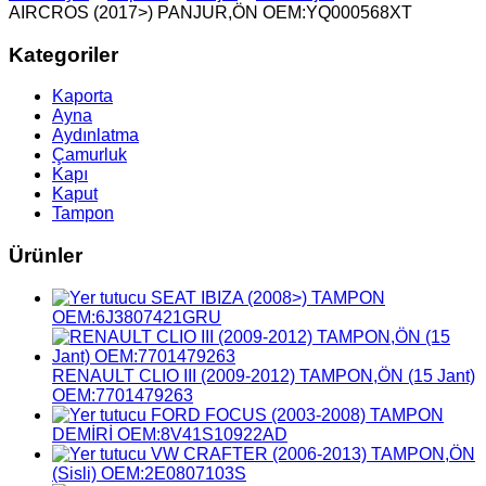
AIRCROS (2017>) PANJUR,ÖN OEM:YQ000568XT
Kategoriler
Kaporta
Ayna
Aydınlatma
Çamurluk
Kapı
Kaput
Tampon
Ürünler
SEAT IBIZA (2008>) TAMPON
OEM:6J3807421GRU
RENAULT CLIO III (2009-2012) TAMPON,ÖN (15 Jant)
OEM:7701479263
FORD FOCUS (2003-2008) TAMPON
DEMİRİ OEM:8V41S10922AD
VW CRAFTER (2006-2013) TAMPON,ÖN
(Sisli) OEM:2E0807103S