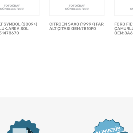
T SYMBOL (2009>)
CITROEN SAXO (1999>) FAR
FORD FIE
UK,ARKA SOL
ALT ÇITASI OEM:7810F0
ÇAMURLU
51478670
OEM:8A6