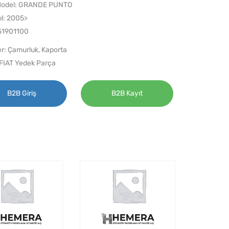
Model: GRANDE PUNTO
ıl: 2005>
51901100
er:
Çamurluk
,
Kaporta
FIAT Yedek Parça
B2B Giriş
B2B Kayıt