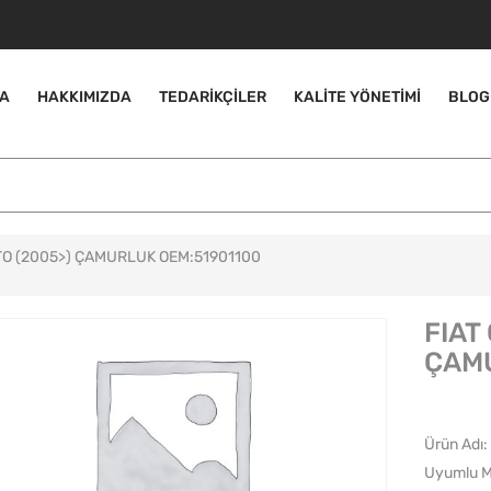
A
HAKKIMIZDA
TEDARIKÇILER
KALITE YÖNETIMI
BLOG
O (2005>) ÇAMURLUK OEM:51901100
FIAT
ÇAMU
Ürün Adı:
Uyumlu M