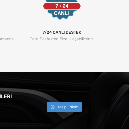
7/24 CANLI DESTEK
Zamanda
Canlı Destekten Bize Ulaşabilirsiniz.
LERI
Takip Ediniz