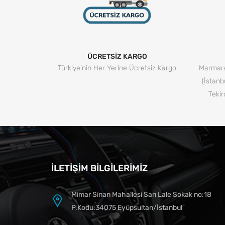
ÜCRETSİZ KARGO
Türkiye'nin Her Yerine Ücretsiz Kargo
Marmara
(İstanb
Tekir
İLETIŞIM BILGILERIMIZ
Mimar Sinan Mahallesi Sarı Lale Sokak no:18
P.Kodu:34075 Eyüpsultan/İstanbul