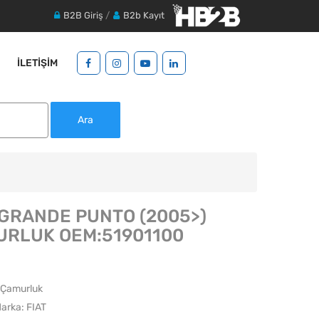
B2B Giriş
/
B2b Kayıt
İLETIŞIM
Ara
 GRANDE PUNTO (2005>)
RLUK OEM:51901100
 Çamurluk
arka: FIAT