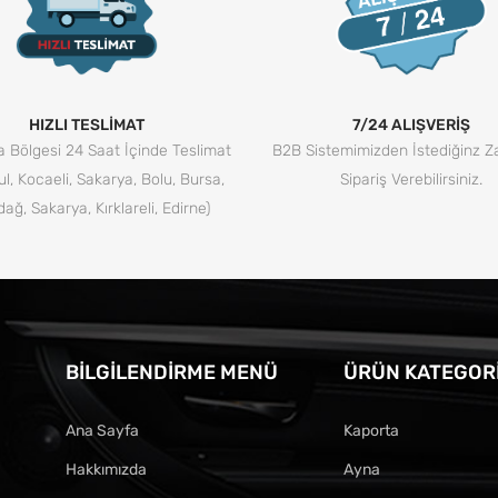
HIZLI TESLİMAT
7/24 ALIŞVERİŞ
 Bölgesi 24 Saat İçinde Teslimat
B2B Sistemimizden İstediğinz 
ul, Kocaeli, Sakarya, Bolu, Bursa,
Sipariş Verebilirsiniz.
dağ, Sakarya, Kırklareli, Edirne)
BILGILENDIRME MENÜ
ÜRÜN KATEGORI
Ana Sayfa
Kaporta
Hakkımızda
Ayna