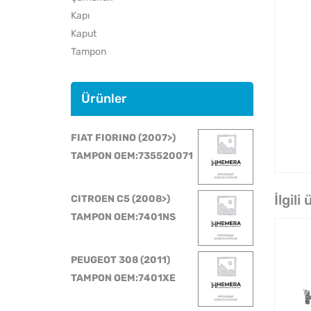
Kapı
Kaput
Tampon
Ürünler
FIAT FIORINO (2007>)
TAMPON OEM:735520071
İlgili
CITROEN C5 (2008>)
TAMPON OEM:7401NS
PEUGEOT 308 (2011)
TAMPON OEM:7401XE