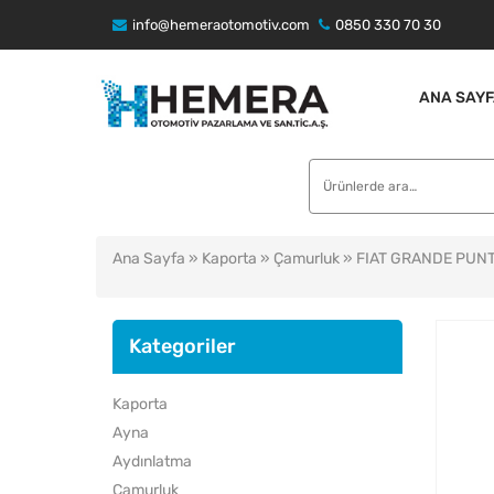
info@hemeraotomotiv.com
0850 330 70 30
ANA SAYF
Ara:
Ana Sayfa
»
Kaporta
»
Çamurluk
» FIAT GRANDE PUNT
Kategoriler
Kaporta
Ayna
Aydınlatma
Çamurluk