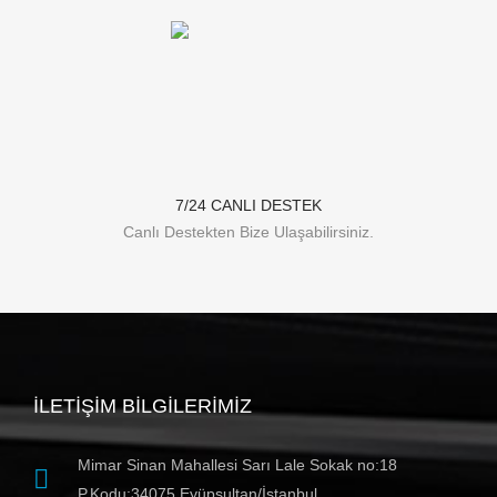
7/24 CANLI DESTEK
Canlı Destekten Bize Ulaşabilirsiniz.
İLETIŞIM BILGILERIMIZ
Mimar Sinan Mahallesi Sarı Lale Sokak no:18
P.Kodu:34075 Eyüpsultan/İstanbul