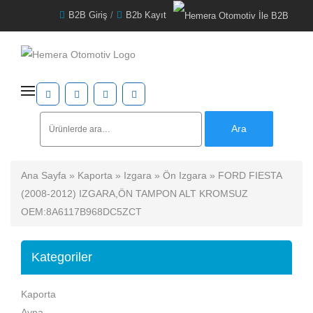
B2B Giriş
/
B2b Kayıt
Ara:
Ara
Ana Sayfa
»
Kaporta
»
Izgara
»
Ön Izgara
» FORD FIESTA
(2008-2012) IZGARA,ÖN TAMPON ALT KROMSUZ
OEM:8A6117B968DC5ZCT
Kategoriler
Kaporta
Ayna