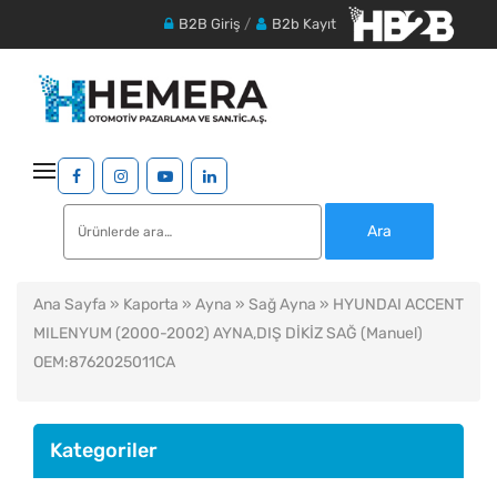
B2B Giriş
/
B2b Kayıt
Ara:
Ara
Ana Sayfa
»
Kaporta
»
Ayna
»
Sağ Ayna
» HYUNDAI ACCENT
MILENYUM (2000-2002) AYNA,DIŞ DİKİZ SAĞ (Manuel)
OEM:8762025011CA
Kategoriler