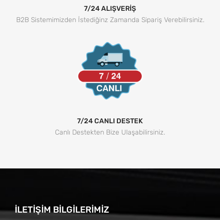
7/24 ALIŞVERİŞ
B2B Sistemimizden İstediğinz Zamanda Sipariş Verebilirsiniz.
7/24 CANLI DESTEK
Canlı Destekten Bize Ulaşabilirsiniz.
İLETIŞIM BILGILERIMIZ