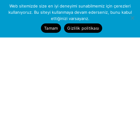
Web sitemizde size en iyi deneyimi sunabilmemiz için çerezleri
Takip Ediniz
kullanıyoruz. Bu siteyi kullanmaya devam ederseniz, bunu kabul
ettiğinizi varsayarız.
Tamam
Gizlilik politikası
HEMERA OTOMOTİV
© 2022 | Tüm Hakları Saklıdır.