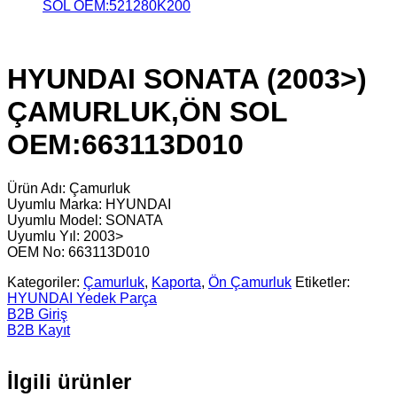
SOL OEM:521280K200
HYUNDAI SONATA (2003>)
ÇAMURLUK,ÖN SOL
OEM:663113D010
Ürün Adı: Çamurluk
Uyumlu Marka: HYUNDAI
Uyumlu Model: SONATA
Uyumlu Yıl: 2003>
OEM No: 663113D010
Kategoriler:
Çamurluk
,
Kaporta
,
Ön Çamurluk
Etiketler:
HYUNDAI Yedek Parça
B2B Giriş
B2B Kayıt
İlgili ürünler