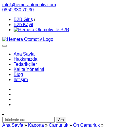
info@hemeraotomotiv.com
0850 330 70 30
B2B Giriş
/
B2b Kayıt
Ana Sayfa
Hakkımızda
Tedarikçiler
Kalite Yönetimi
Blog
İletişim
Ara:
Ara
Ana Sayfa
»
Kaporta
»
Çamurluk
»
Ön Çamurluk
»