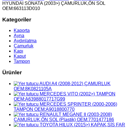
HYUNDAI SONATA (2003>) ÇAMURLUK,ÖN SOL
OEM:663113D010
Kategoriler
Kaporta
Ayna
Aydınlatma
Çamurluk
Kapı
Kaput
Tampon
Ürünler
AUDI A4 (2008-2012) ÇAMURLUK
OEM:8K0821105A
MERCEDES VITO (2002>) TAMPON
OEM:A63988017717G99
MERCEDES SPRINTER (2000-2006)
TAMPON OEM:A9018800770
RENAULT MEGANE II (2003-2008)
ÇAMURLUK,ÖN SOL (Plastik) OEM:7701477186
TOYOTA HILUX (2015>) KAPAK,SİS FAR