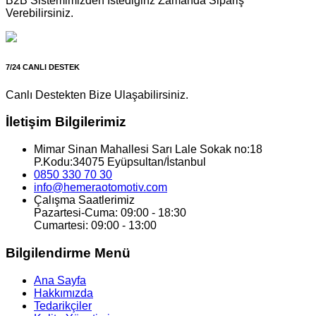
B2B Sistemimizden İstediğinz Zamanda Sipariş
Verebilirsiniz.
7/24 CANLI DESTEK
Canlı Destekten Bize Ulaşabilirsiniz.
İletişim Bilgilerimiz
Mimar Sinan Mahallesi Sarı Lale Sokak no:18
P.Kodu:34075 Eyüpsultan/İstanbul
0850 330 70 30
info@hemeraotomotiv.com
Çalışma Saatlerimiz
Pazartesi-Cuma: 09:00 - 18:30
Cumartesi: 09:00 - 13:00
Bilgilendirme Menü
Ana Sayfa
Hakkımızda
Tedarikçiler