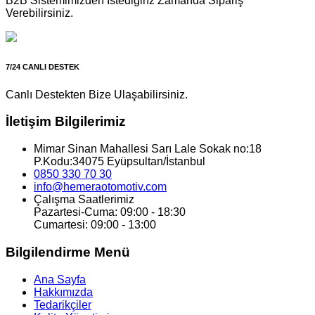
B2B Sistemimizden İstediğinz Zamanda Sipariş
Verebilirsiniz.
7/24 CANLI DESTEK
Canlı Destekten Bize Ulaşabilirsiniz.
İletişim Bilgilerimiz
Mimar Sinan Mahallesi Sarı Lale Sokak no:18
P.Kodu:34075 Eyüpsultan/İstanbul
0850 330 70 30
info@hemeraotomotiv.com
Çalışma Saatlerimiz
Pazartesi-Cuma: 09:00 - 18:30
Cumartesi: 09:00 - 13:00
Bilgilendirme Menü
Ana Sayfa
Hakkımızda
Tedarikçiler