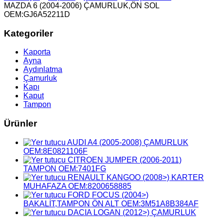
MAZDA 6 (2004-2006) ÇAMURLUK,ÖN SOL
OEM:GJ6A52211D
Kategoriler
Kaporta
Ayna
Aydınlatma
Çamurluk
Kapı
Kaput
Tampon
Ürünler
AUDI A4 (2005-2008) ÇAMURLUK
OEM:8E0821106F
CITROEN JUMPER (2006-2011)
TAMPON OEM:7401FG
RENAULT KANGOO (2008>) KARTER
MUHAFAZA OEM:8200658885
FORD FOCUS (2004>)
BAKALİT,TAMPON ÖN ALT OEM:3M51A8B384AF
DACIA LOGAN (2012>) ÇAMURLUK