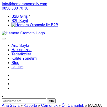
info@hemeraotomotiv.com
0850 330 70 30
B2B Giriş
/
B2b Kayıt
Ana Sayfa
Hakkımızda
Tedarikçiler
Kalite Yönetimi
Blog
İletişim
Ara:
Ara
Ana Sayfa
»
Kaporta
»
Çamurluk
»
Ön Çamurluk
» MAZDA