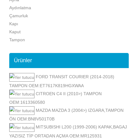
Aydınlatma
Çamurluk
Kapı
Kaput
Tampon
Ürünler
FORD TRANSIT COURIER (2014-2018)
TAMPON OEM:ET7617K819HGXWAA
CITROEN C4 II (2010>) TAMPON
OEM:1613360580
MAZDA MAZDA 3 (2004>) IZGARA,TAMPON
ÖN OEM:BN8V501T0B
MITSUBISHI L200 (1999-2006) KAPAK,BAGAJ
YAZISIZ TİP ORTADAN AÇMA OEM:MR125931