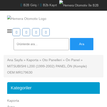
B2B Giriş
/
B2b Kayıt
Ara:
Ara
Ana Sayfa
»
Kaporta
»
Oto Panelleri
»
Ön Panel
»
MITSUBISHI L200 (1999-2002) PANEL,ÖN (Komple)
OEM:MR179630
Kategoriler
Kaporta
Ayna