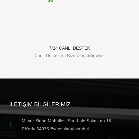
7/24 CANLI DESTEK
Canlı Destekten Bize Ulaşabilirsiniz.
İLETIŞIM BILGILERIMIZ
Mimar Sinan Mahallesi Sarı Lale Sokak no:18
P.Kodu:34075 Eyüpsultan/İstanbul