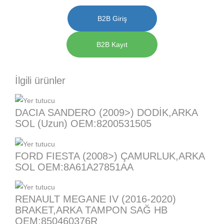
B2B Giriş
B2B Kayıt
İlgili ürünler
DACIA SANDERO (2009>) DODİK,ARKA
SOL (Uzun) OEM:8200531505
FORD FIESTA (2008>) ÇAMURLUK,ARKA
SOL OEM:8A61A27851AA
RENAULT MEGANE IV (2016-2020)
BRAKET,ARKA TAMPON SAĞ HB
OEM:850460376R