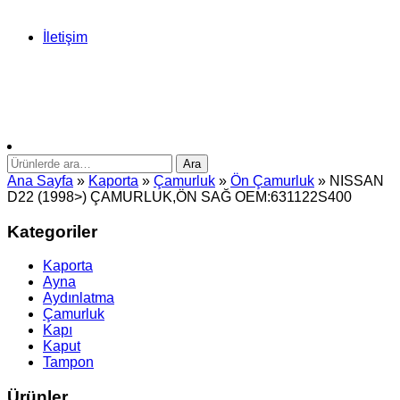
İletişim
Ara:
Ara
Ana Sayfa
»
Kaporta
»
Çamurluk
»
Ön Çamurluk
» NISSAN
D22 (1998>) ÇAMURLUK,ÖN SAĞ OEM:631122S400
Kategoriler
Kaporta
Ayna
Aydınlatma
Çamurluk
Kapı
Kaput
Tampon
Ürünler