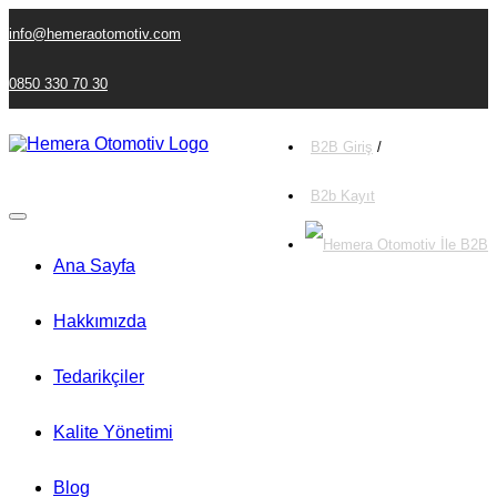
info@hemeraotomotiv.com
0850 330 70 30
B2B Giriş
/
B2b Kayıt
Ana Sayfa
Hakkımızda
Tedarikçiler
Kalite Yönetimi
Blog