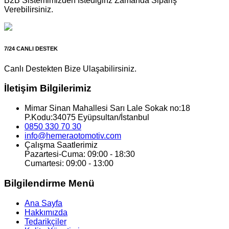
B2B Sistemimizden İstediğinz Zamanda Sipariş
Verebilirsiniz.
7/24 CANLI DESTEK
Canlı Destekten Bize Ulaşabilirsiniz.
İletişim Bilgilerimiz
Mimar Sinan Mahallesi Sarı Lale Sokak no:18
P.Kodu:34075 Eyüpsultan/İstanbul
0850 330 70 30
info@hemeraotomotiv.com
Çalışma Saatlerimiz
Pazartesi-Cuma: 09:00 - 18:30
Cumartesi: 09:00 - 13:00
Bilgilendirme Menü
Ana Sayfa
Hakkımızda
Tedarikçiler