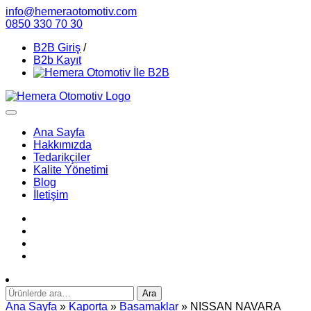
info@hemeraotomotiv.com
0850 330 70 30
B2B Giriş
/
B2b Kayıt
Ana Sayfa
Hakkımızda
Tedarikçiler
Kalite Yönetimi
Blog
İletişim
Ara:
Ara
Ana Sayfa
»
Kaporta
»
Basamaklar
» NISSAN NAVARA