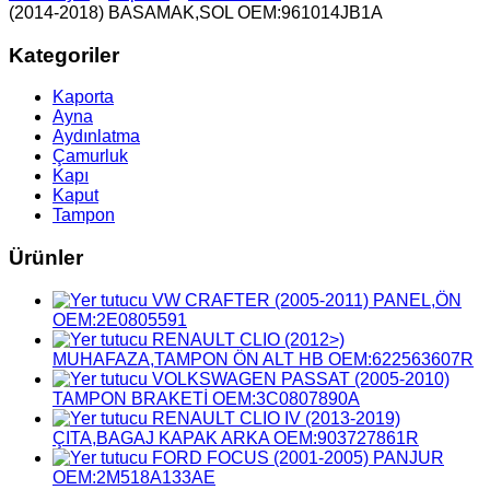
(2014-2018) BASAMAK,SOL OEM:961014JB1A
Kategoriler
Kaporta
Ayna
Aydınlatma
Çamurluk
Kapı
Kaput
Tampon
Ürünler
VW CRAFTER (2005-2011) PANEL,ÖN
OEM:2E0805591
RENAULT CLIO (2012>)
MUHAFAZA,TAMPON ÖN ALT HB OEM:622563607R
VOLKSWAGEN PASSAT (2005-2010)
TAMPON BRAKETİ OEM:3C0807890A
RENAULT CLIO IV (2013-2019)
ÇITA,BAGAJ KAPAK ARKA OEM:903727861R
FORD FOCUS (2001-2005) PANJUR
OEM:2M518A133AE