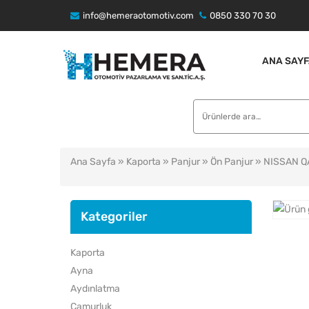
info@hemeraotomotiv.com
0850 330 70 30
ANA SAYF
Ara:
Ana Sayfa
»
Kaporta
»
Panjur
»
Ön Panjur
» NISSAN Q
Kategoriler
Kaporta
Ayna
Aydınlatma
Çamurluk