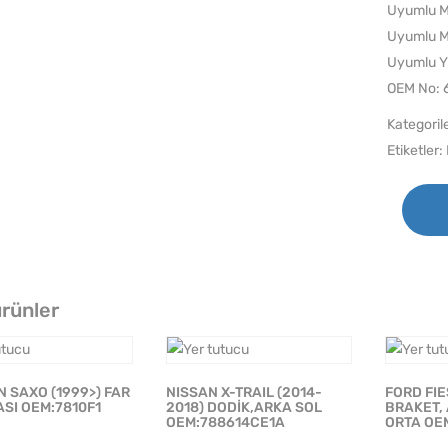
Uyumlu M
Uyumlu M
Uyumlu Y
OEM No:
Kategoril
Etiketler:
 ürünler
 SAXO (1999>) FAR
NISSAN X-TRAIL (2014-
FORD FIE
ASI OEM:7810F1
2018) DODİK,ARKA SOL
BRAKET,
OEM:788614CE1A
ORTA OE