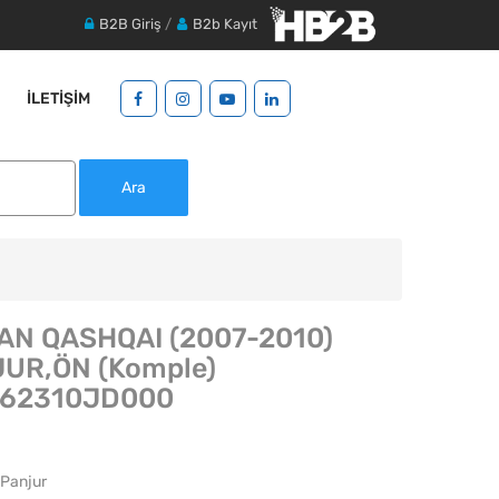
B2B Giriş
/
B2b Kayıt
İLETIŞIM
Ara
AN QASHQAI (2007-2010)
UR,ÖN (Komple)
:62310JD000
 Panjur