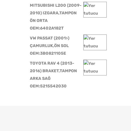
MITSUBISHI L200 (2009-
2010) IZGARA,TAMPON
ÖN ORTA
OEM:6402A182T
VW PASSAT (2001>)
ÇAMURLUK,ÖN SOL
OEM:3B0821105E
TOYOTA RAV 4 (2013-
2016) BRAKET,TAMPON
ARKA SAĞ
OEM:5215542030