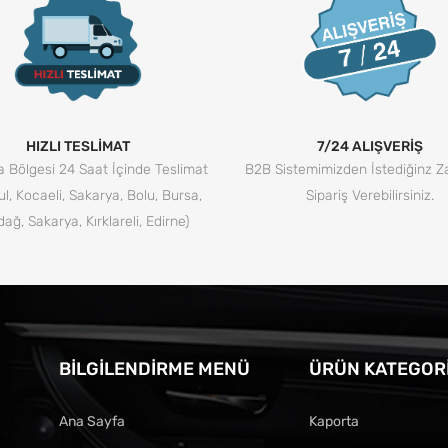
HIZLI TESLİMAT
7/24 ALIŞVERİŞ
 Bölgesi 24 Saat İçinde Teslimat
B2B Sistemimizden İstediğinz 
ul, Kocaeli, Sakarya, Bolu, Bursa,
Sipariş Verebilirsiniz.
dağ, Sakarya, Kırklareli, Edirne)
BILGILENDIRME MENÜ
ÜRÜN KATEGORI
Ana Sayfa
Kaporta