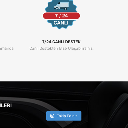
7/24 CANLI DESTEK
Zamanda
Canlı Destekten Bize Ulaşabilirsiniz.
LERI
Takip Ediniz