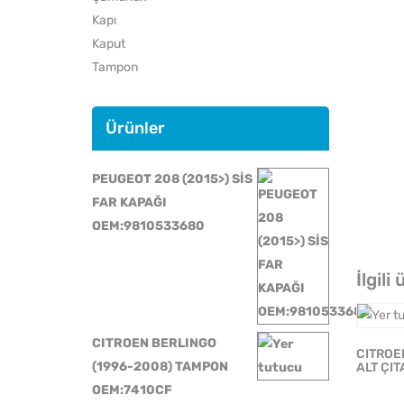
Kapı
Kaput
Tampon
Ürünler
PEUGEOT 208 (2015>) SİS
FAR KAPAĞI
OEM:9810533680
İlgili
CITROEN BERLINGO
CITROEN
(1996-2008) TAMPON
ALT ÇIT
OEM:7410CF