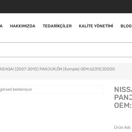
A
HAKKIMIZDA
TEDARIKÇILER
KALITE YÖNETIMI
BLOG
ASHQAI (2007-2010) PANJUR,ÖN (Komple) OEM:62310JD000
NISS
PANJ
OEM
Ürün Adı: