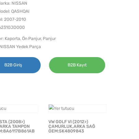
arka: NISSAN
odel: QASHQAI
ıl: 2007-2010
 62310JD000
er:
Kaporta
,
Ön Panjur
,
Panjur
NISSAN Yedek Parça
B2B Giriş
B2B Kayıt
STA (2008>)
VW GOLF VI (2012>)
 ARKA TAMPON
ÇAMURLUK,ARKA SAĞ
M:8A6117B861AB
OEM:5K4809843