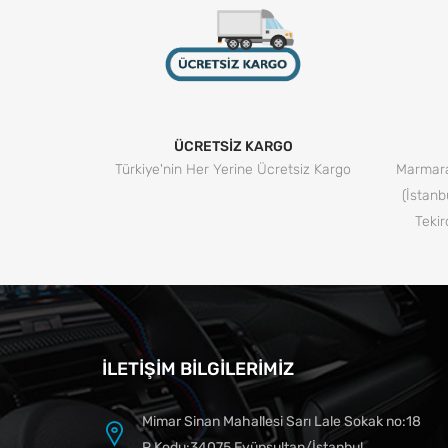
ÜCRETSİZ KARGO
Türkiye'nin Her Yerine Ücretsiz Kargo
Marmara
(İstanb
Tekir
İLETIŞIM BILGILERIMIZ
Mimar Sinan Mahallesi Sarı Lale Sokak no:18
P.Kodu:34075 Eyüpsultan/İstanbul