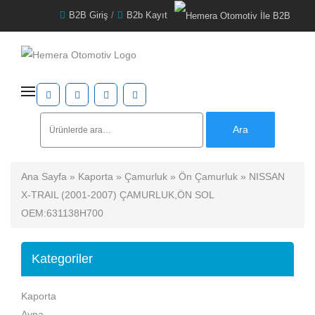
B2B Giriş
/
B2b Kayıt
Ara:
Ara
Ana Sayfa
»
Kaporta
»
Çamurluk
»
Ön Çamurluk
» NISSAN
X-TRAIL (2001-2007) ÇAMURLUK,ÖN SOL
OEM:631138H700
Kategoriler
Kaporta
Ayna