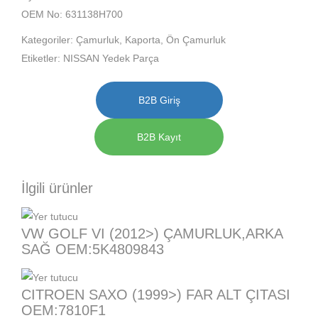
OEM No: 631138H700
Kategoriler:
Çamurluk
,
Kaporta
,
Ön Çamurluk
Etiketler:
NISSAN Yedek Parça
B2B Giriş
B2B Kayıt
İlgili ürünler
VW GOLF VI (2012>) ÇAMURLUK,ARKA
SAĞ OEM:5K4809843
CITROEN SAXO (1999>) FAR ALT ÇITASI
OEM:7810F1