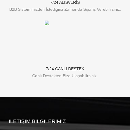
7/24 ALIŞVERİŞ
B2B Sistemimizden İstediğinz Zamanda Sipariş Verebilirsiniz.
7/24 CANLI DESTEK
Canlı Destekten Bize Ulaşabilirsiniz.
İLETIŞIM BILGILERIMIZ