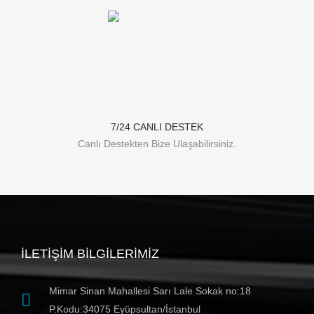
7/24 CANLI DESTEK
Canlı Destekten Bize Ulaşabilirsiniz.
İLETIŞIM BILGILERIMIZ
Mimar Sinan Mahallesi Sarı Lale Sokak no:18
P.Kodu:34075 Eyüpsultan/İstanbul