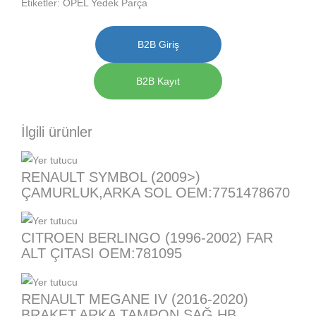
Etiketler:
OPEL Yedek Parça
B2B Giriş
B2B Kayıt
İlgili ürünler
RENAULT SYMBOL (2009>)
ÇAMURLUK,ARKA SOL OEM:7751478670
CITROEN BERLINGO (1996-2002) FAR
ALT ÇITASI OEM:781095
RENAULT MEGANE IV (2016-2020)
BRAKET,ARKA TAMPON SAĞ HB