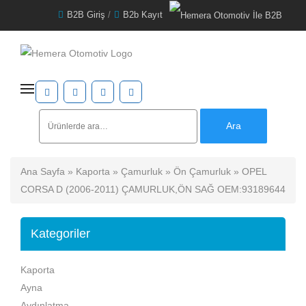
B2B Giriş
/
B2b Kayıt
Ara:
Ara
Ana Sayfa
»
Kaporta
»
Çamurluk
»
Ön Çamurluk
» OPEL
CORSA D (2006-2011) ÇAMURLUK,ÖN SAĞ OEM:93189644
Kategoriler
Kaporta
Ayna
Aydınlatma