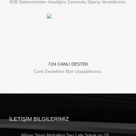
B2B Sistemimizden İstediğinz Zamanda Sipariş Verebilirsiniz.
7/24 CANLI DESTEK
Canlı Destekten Bize Ulaşabilirsiniz.
İLETIŞIM BILGILERIMIZ
Mimar Sinan Mahallesi Sarı Lale Sokak no:18