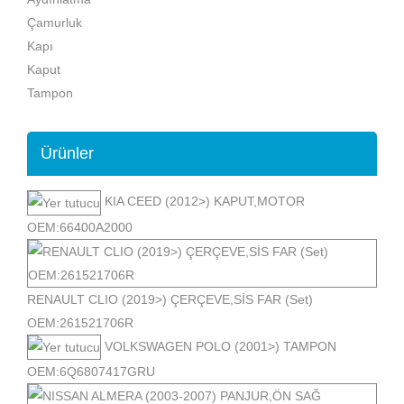
Çamurluk
Kapı
Kaput
Tampon
Ürünler
KIA CEED (2012>) KAPUT,MOTOR
OEM:66400A2000
RENAULT CLIO (2019>) ÇERÇEVE,SİS FAR (Set)
OEM:261521706R
VOLKSWAGEN POLO (2001>) TAMPON
OEM:6Q6807417GRU