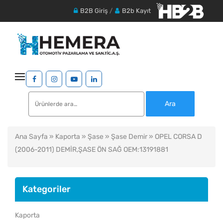
B2B Giriş
/
B2b Kayıt
Ara:
Ara
Ana Sayfa
»
Kaporta
»
Şase
»
Şase Demir
» OPEL CORSA D
(2006-2011) DEMİR,ŞASE ÖN SAĞ OEM:13191881
Kategoriler
Kaporta