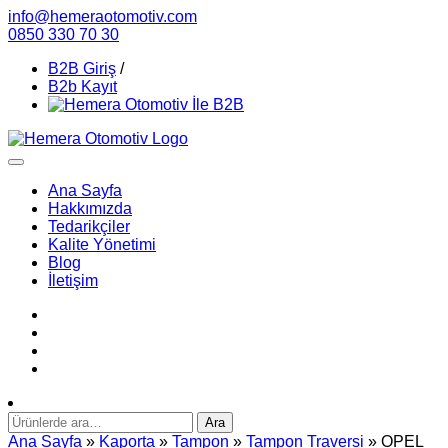
info@hemeraotomotiv.com
0850 330 70 30
B2B Giriş
/
B2b Kayıt
Ana Sayfa
Hakkımızda
Tedarikçiler
Kalite Yönetimi
Blog
İletişim
Ara:
Ara
Ana Sayfa
»
Kaporta
»
Tampon
»
Tampon Traversi
» OPEL