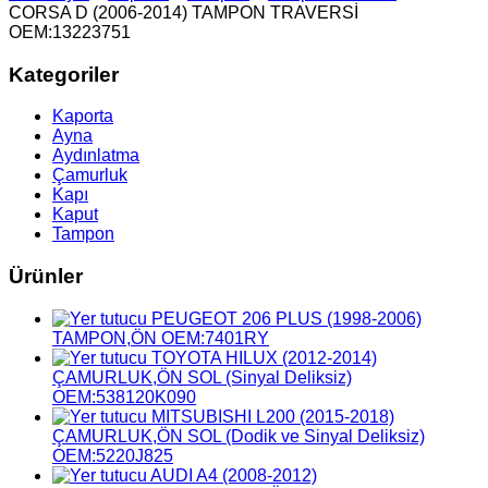
CORSA D (2006-2014) TAMPON TRAVERSİ
OEM:13223751
Kategoriler
Kaporta
Ayna
Aydınlatma
Çamurluk
Kapı
Kaput
Tampon
Ürünler
PEUGEOT 206 PLUS (1998-2006)
TAMPON,ÖN OEM:7401RY
TOYOTA HILUX (2012-2014)
ÇAMURLUK,ÖN SOL (Sinyal Deliksiz)
OEM:538120K090
MITSUBISHI L200 (2015-2018)
ÇAMURLUK,ÖN SOL (Dodik ve Sinyal Deliksiz)
OEM:5220J825
AUDI A4 (2008-2012)