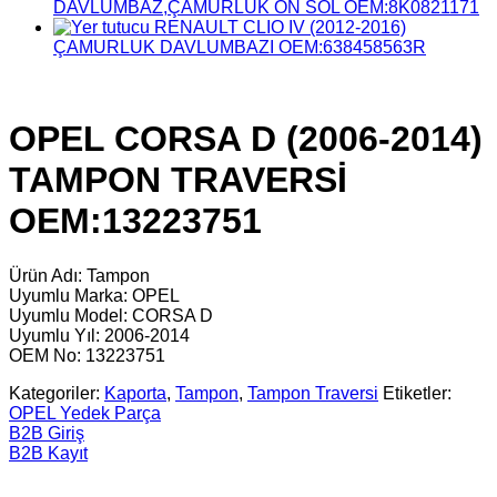
DAVLUMBAZ,ÇAMURLUK ÖN SOL OEM:8K0821171
RENAULT CLIO IV (2012-2016)
ÇAMURLUK DAVLUMBAZI OEM:638458563R
OPEL CORSA D (2006-2014)
TAMPON TRAVERSİ
OEM:13223751
Ürün Adı: Tampon
Uyumlu Marka: OPEL
Uyumlu Model: CORSA D
Uyumlu Yıl: 2006-2014
OEM No: 13223751
Kategoriler:
Kaporta
,
Tampon
,
Tampon Traversi
Etiketler:
OPEL Yedek Parça
B2B Giriş
B2B Kayıt