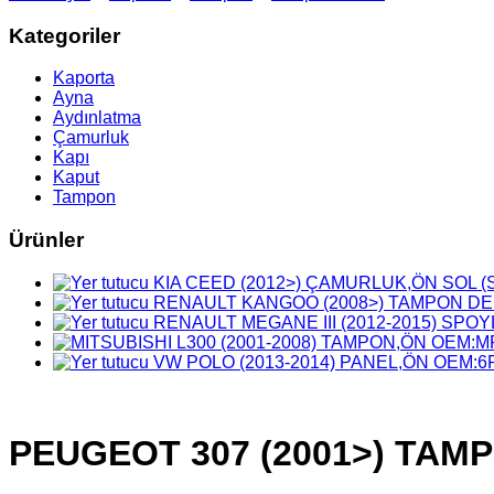
Kategoriler
Kaporta
Ayna
Aydınlatma
Çamurluk
Kapı
Kaput
Tampon
Ürünler
KIA CEED (2012>) ÇAMURLUK,ÖN SOL (Si
RENAULT KANGOO (2008>) TAMPON DEM
RENAULT MEGANE III (2012-2015) SP
VW POLO (2013-2014) PANEL,ÖN OEM:6
PEUGEOT 307 (2001>) TAM