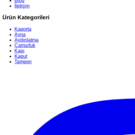
Blog
İletişim
Ürün Kategorileri
Kaporta
Ayna
Aydınlatma
Çamurluk
Kapı
Kaput
Tampon