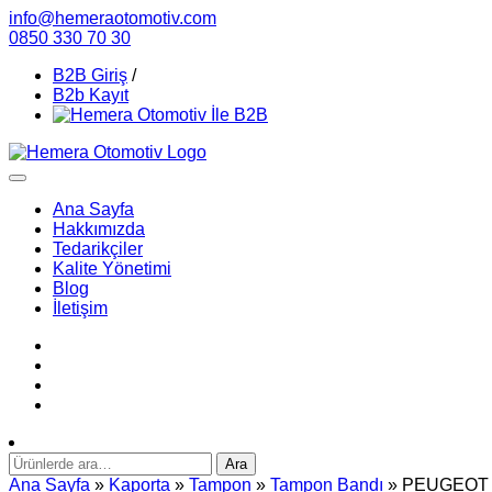
info@hemeraotomotiv.com
0850 330 70 30
B2B Giriş
/
B2b Kayıt
Ana Sayfa
Hakkımızda
Tedarikçiler
Kalite Yönetimi
Blog
İletişim
Ara:
Ara
Ana Sayfa
»
Kaporta
»
Tampon
»
Tampon Bandı
» PEUGEOT 