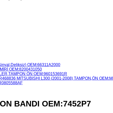
nyal,Deliksiz) OEM:66311A2000
İRİ OEM:8200431050
OYLER,TAMPON ÖN OEM:960153691R
MITSUBISHI L300 (2001-2008) TAMPON,ÖN OEM:
R0805588AF
PON BANDI OEM:7452P7