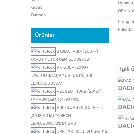
Uyumlu 
Kaput
OEM No:
Tampon
Kategori
Etiketler
Ürünler
SKODA FABIA (2007>)
KAPUT,MOTOR OEM:5J0823031
VW GOLF (2010>)
İlgili
DAVLUMBAZ,ÇAMURLUK ÖN SOL
OEM:5K0805977
DACI
PEUGEOT 3008 (2016>)
TAMPON OEM:1617941180
DACI
VOLKSWAGEN GOLF 7
(2012-2016) TAMPON
OEM:5G0807217BNGRU
DACI
OPEL ASTRA J (2013-2015)