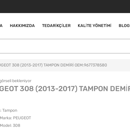
A
HAKKIMIZDA
TEDARIKÇILER
KALITE YÖNETIMI
BLOG
GEOT 308 (2013-2017) TAMPON DEMİRİ OEM:9677378580
GEOT 308 (2013-2017) TAMPON DEMİ
ı: Tampon
Marka: PEUGEOT
Model: 308