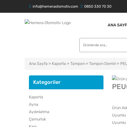
info@hemeraotomotiv.com
0850 330 70 30
ANA SAYF
Ara:
Ana Sayfa
»
Kaporta
»
Tampon
»
Tampon Demiri
» PEU
Kategoriler
PEU
Kaporta
Ayna
Ürün Ad
Aydınlatma
Uyumlu 
Çamurluk
Uyumlu 
Kapı