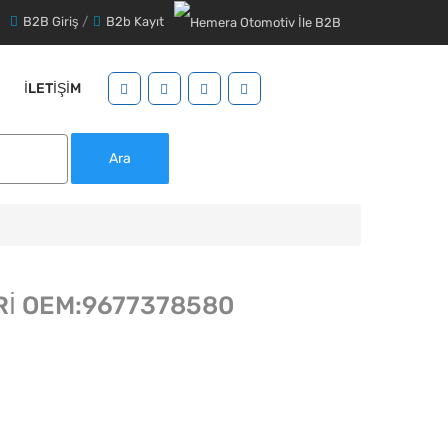
B2B Giriş
/
B2b Kayıt
İLETIŞIM
Ara
Rİ OEM:9677378580