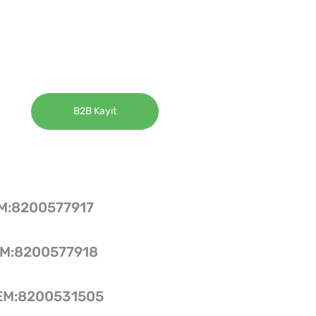
B2B Kayıt
EM:8200577917
EM:8200577918
OEM:8200531505