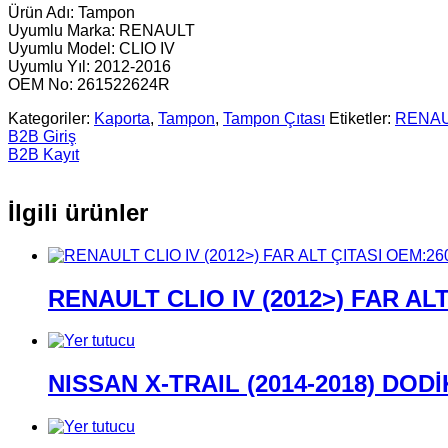
Ürün Adı: Tampon
Uyumlu Marka: RENAULT
Uyumlu Model: CLIO IV
Uyumlu Yıl: 2012-2016
OEM No: 261522624R
Kategoriler:
Kaporta
,
Tampon
,
Tampon Çıtası
Etiketler:
RENAU
B2B Giriş
B2B Kayıt
İlgili ürünler
RENAULT CLIO IV (2012>) FAR AL
NISSAN X-TRAIL (2014-2018) DO