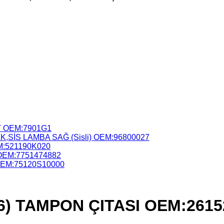
 OEM:7901G1
,SİS LAMBA SAĞ (Sisli) OEM:96800027
M:521190K020
OEM:7751474882
OEM:75120S10000
16) TAMPON ÇITASI OEM:261