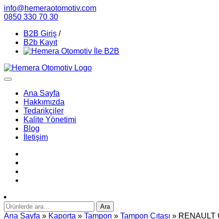
info@hemeraotomotiv.com
0850 330 70 30
B2B Giriş
/
B2b Kayıt
Ana Sayfa
Hakkımızda
Tedarikçiler
Kalite Yönetimi
Blog
İletişim
Ara:
Ara
Ana Sayfa
»
Kaporta
»
Tampon
»
Tampon Çıtası
» RENAULT C