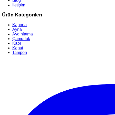
Blog
İletişim
Ürün Kategorileri
Kaporta
Ayna
Aydınlatma
Çamurluk
Kapı
Kaput
Tampon