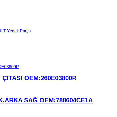
LT Yedek Parça
T ÇITASI OEM:260E03800R
DİK,ARKA SAĞ OEM:788604CE1A