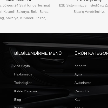
 Bölgesi 24 Saat İçinde Teslimat
B2B Sistemimizden İstediğinz 
ul, Kocaeli, Sakarya, Bolu, Bursa,
Sipariş Verebilirsiniz.
ağ, Sakarya, Kırklareli, Edirne)
BILGILENDIRME MENÜ
ÜRÜN KATEGOR
Ana Sayfa
Kaporta
Hakkımızda
Ayna
Tedarikçiler
Aydınlatma
Kalite Yönetimi
Çamurluk
Blog
Kapı
İletişim
Kaput