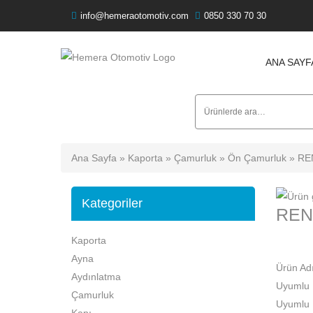
info@hemeraotomotiv.com
0850 330 70 30
ANA SAYF
Ara:
Ana Sayfa
»
Kaporta
»
Çamurluk
»
Ön Çamurluk
» RE
Kategoriler
REN
Kaporta
Ayna
Ürün Ad
Aydınlatma
Uyumlu
Çamurluk
Uyumlu
Kapı