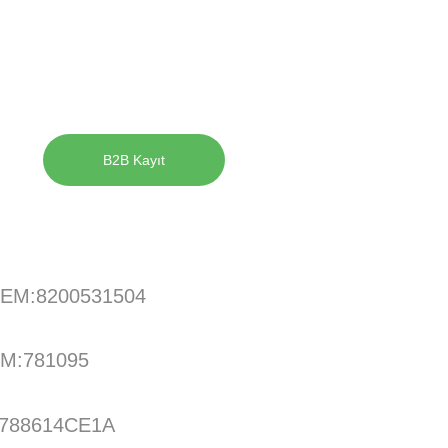
B2B Kayıt
OEM:8200531504
EM:781095
:788614CE1A