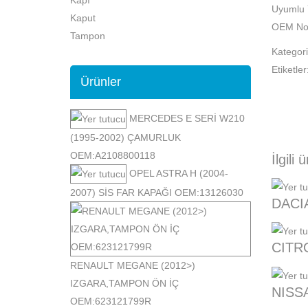
Uyumlu 
Kaput
OEM No
Tampon
Kategori
Etiketler
Ürünler
MERCEDES E SERİ W210
(1995-2002) ÇAMURLUK
OEM:A2108800118
İlgili 
OPEL ASTRA H (2004-
2007) SİS FAR KAPAĞI OEM:13126030
DACI
CITR
RENAULT MEGANE (2012>)
IZGARA,TAMPON ÖN İÇ
NISS
OEM:623121799R