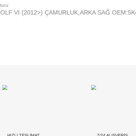
OLF VI (2012>) ÇAMURLUK,ARKA SAĞ OEM:5K
HIZLI TESLİMAT
7/24 ALIŞVERİŞ