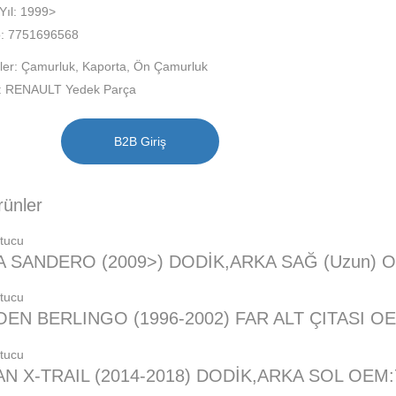
Yıl: 1999>
: 7751696568
ler:
Çamurluk
,
Kaporta
,
Ön Çamurluk
:
RENAULT Yedek Parça
B2B Giriş
ürünler
A SANDERO (2009>) DODİK,ARKA SAĞ (Uzun) 
OEN BERLINGO (1996-2002) FAR ALT ÇITASI O
AN X-TRAIL (2014-2018) DODİK,ARKA SOL OEM