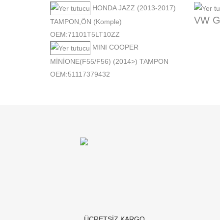
HONDA JAZZ (2013-2017)
VW G
TAMPON,ÖN (Komple)
OEM:71101T5LT10ZZ
MINI COOPER
MİNİONE(F55/F56) (2014>) TAMPON
OEM:51117379432
ÜCRETSİZ KARGO