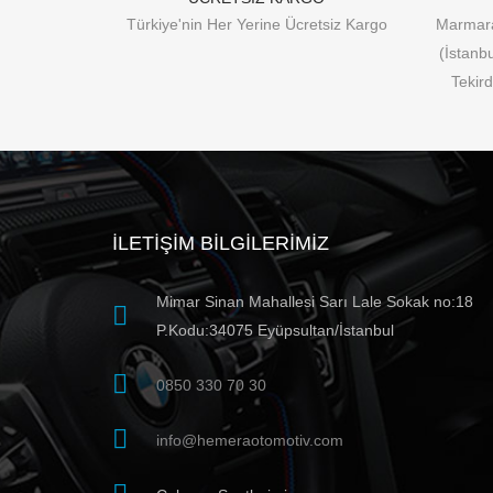
Türkiye'nin Her Yerine Ücretsiz Kargo
Marmara
(İstanb
Tekird
İLETIŞIM BILGILERIMIZ
Mimar Sinan Mahallesi Sarı Lale Sokak no:18
P.Kodu:34075 Eyüpsultan/İstanbul
0850 330 70 30
info@hemeraotomotiv.com