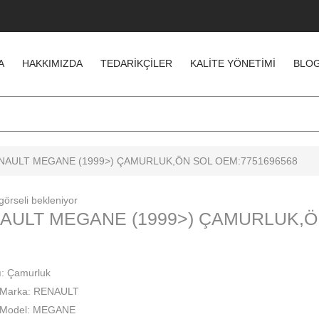
A
HAKKIMIZDA
TEDARIKÇILER
KALITE YÖNETIMI
BLO
NAULT MEGANE (1999>) ÇAMURLUK,ÖN SOL OEM:7751696568
AULT MEGANE (1999>) ÇAMURLUK,Ö
ı: Çamurluk
 Marka: RENAULT
 Model: MEGANE