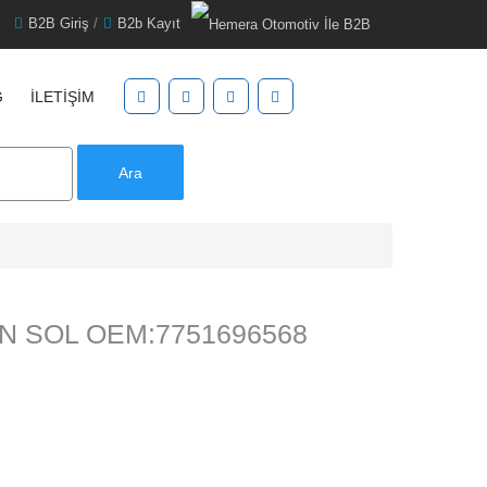
B2B Giriş
/
B2b Kayıt
G
İLETIŞIM
Ara
N SOL OEM:7751696568