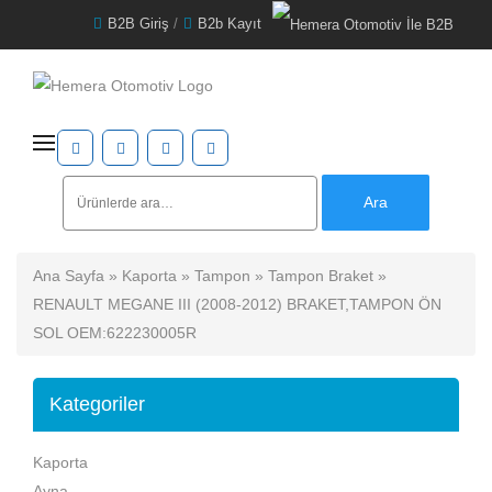
B2B Giriş
/
B2b Kayıt
Ara:
Ara
Ana Sayfa
»
Kaporta
»
Tampon
»
Tampon Braket
»
RENAULT MEGANE III (2008-2012) BRAKET,TAMPON ÖN
SOL OEM:622230005R
Kategoriler
Kaporta
Ayna