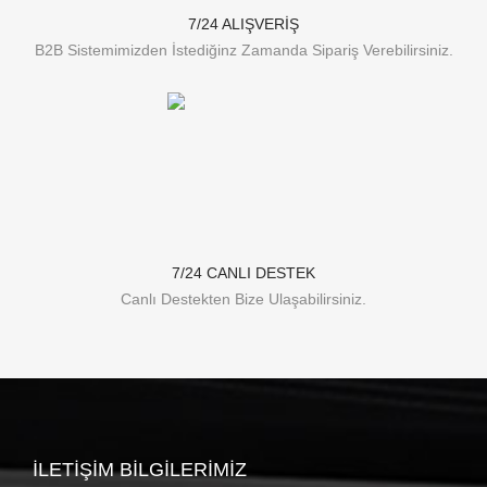
7/24 ALIŞVERİŞ
B2B Sistemimizden İstediğinz Zamanda Sipariş Verebilirsiniz.
7/24 CANLI DESTEK
Canlı Destekten Bize Ulaşabilirsiniz.
İLETIŞIM BILGILERIMIZ