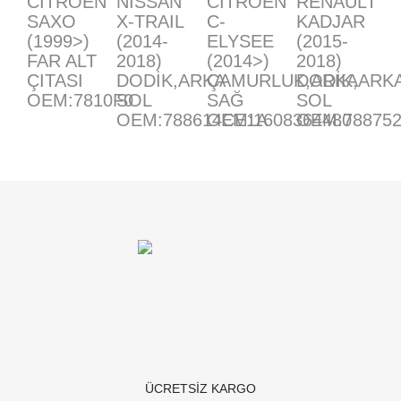
CITROEN
NISSAN
CITROEN
RENAULT
SAXO
X-TRAIL
C-
KADJAR
(1999>)
(2014-
ELYSEE
(2015-
FAR ALT
2018)
(2014>)
2018)
ÇITASI
DODİK,ARKA
ÇAMURLUK,ARKA
DODİK,ARK
OEM:7810F0
SOL
SAĞ
SOL
OEM:788614CE1A
OEM:1608364480
OEM:78875
ÜCRETSİZ KARGO