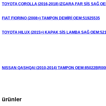
TOYOTA COROLLA (2016-2018) IZGARA,FAR SİS SAĞ OE
FIAT FIORINO (2008>) TAMPON DEMİRİ OEM:51925535
TOYOTA HILUX (2015>) KAPAK,SİS LAMBA SAĞ OEM:52
NISSAN QASHQAI (2010-2014) TAMPON OEM:85022BR00
ürünler