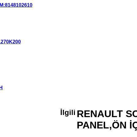
M:8148102610
1270K200
H
İlgili
RENAULT SCE
PANEL,ÖN İÇ