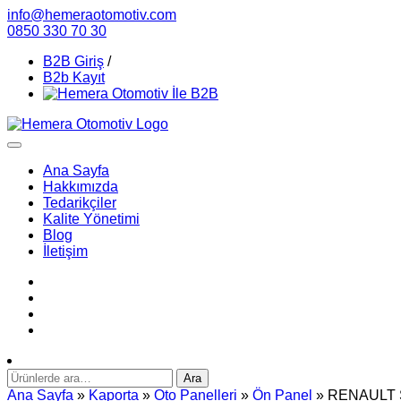
info@hemeraotomotiv.com
0850 330 70 30
B2B Giriş
/
B2b Kayıt
Ana Sayfa
Hakkımızda
Tedarikçiler
Kalite Yönetimi
Blog
İletişim
Ara:
Ara
Ana Sayfa
»
Kaporta
»
Oto Panelleri
»
Ön Panel
» RENAULT S