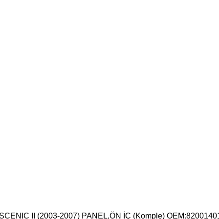
CENIC II (2003-2007) PANEL,ÖN İÇ (Komple) OEM:8200140