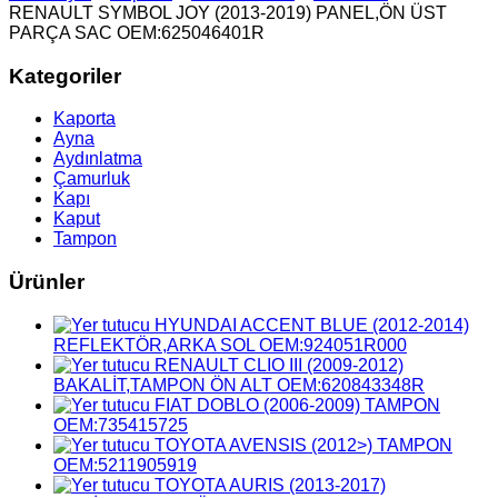
RENAULT SYMBOL JOY (2013-2019) PANEL,ÖN ÜST
PARÇA SAC OEM:625046401R
Kategoriler
Kaporta
Ayna
Aydınlatma
Çamurluk
Kapı
Kaput
Tampon
Ürünler
HYUNDAI ACCENT BLUE (2012-2014)
REFLEKTÖR,ARKA SOL OEM:924051R000
RENAULT CLIO III (2009-2012)
BAKALİT,TAMPON ÖN ALT OEM:620843348R
FIAT DOBLO (2006-2009) TAMPON
OEM:735415725
TOYOTA AVENSIS (2012>) TAMPON
OEM:5211905919
TOYOTA AURIS (2013-2017)