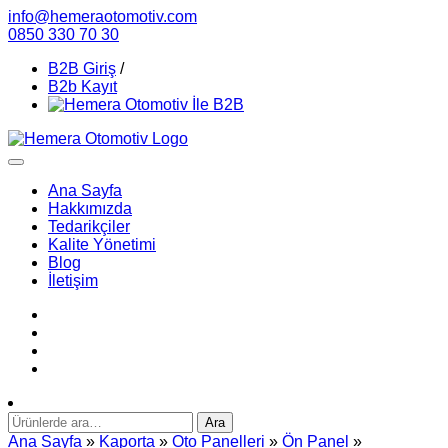
info@hemeraotomotiv.com
0850 330 70 30
B2B Giriş
/
B2b Kayıt
Ana Sayfa
Hakkımızda
Tedarikçiler
Kalite Yönetimi
Blog
İletişim
Ara:
Ara
Ana Sayfa
»
Kaporta
»
Oto Panelleri
»
Ön Panel
»