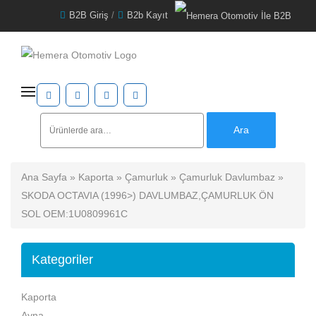
B2B Giriş
/
B2b Kayıt
Ara:
Ara
Ana Sayfa
»
Kaporta
»
Çamurluk
»
Çamurluk Davlumbaz
»
SKODA OCTAVIA (1996>) DAVLUMBAZ,ÇAMURLUK ÖN
SOL OEM:1U0809961C
Kategoriler
Kaporta
Ayna