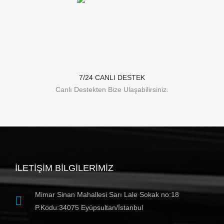
7/24 CANLI DESTEK
Canlı Destekten Bize Ulaşabilirsiniz.
İLETIŞIM BILGILERIMIZ
Mimar Sinan Mahallesi Sarı Lale Sokak no:18
P.Kodu:34075 Eyüpsultan/İstanbul