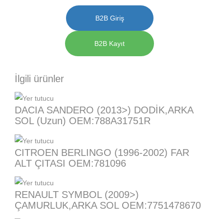
B2B Giriş
B2B Kayıt
İlgili ürünler
DACIA SANDERO (2013>) DODİK,ARKA
SOL (Uzun) OEM:788A31751R
CITROEN BERLINGO (1996-2002) FAR
ALT ÇITASI OEM:781096
RENAULT SYMBOL (2009>)
ÇAMURLUK,ARKA SOL OEM:7751478670