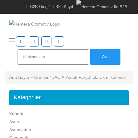
B2B Giriş
/
B2b Kayıt
Ara:
Ara
Ana Sayfa
» Ürünler “DACIA Yedek Parça” olarak etiketlendi
Kategoriler
Kaporta
Ayna
Aydınlatma
Çamurluk