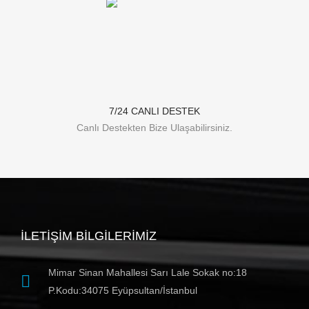
7/24 CANLI DESTEK
Canlı Destekten Bize Ulaşabilirsiniz.
İLETIŞIM BILGILERIMIZ
Mimar Sinan Mahallesi Sarı Lale Sokak no:18
P.Kodu:34075 Eyüpsultan/İstanbul