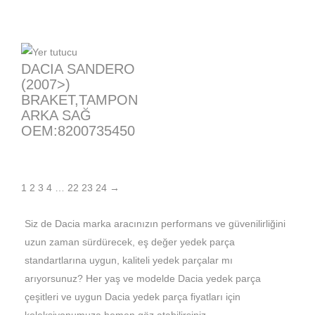
DACIA SANDERO
(2007>)
BRAKET,TAMPON
ARKA SAĞ
OEM:8200735450
1
2
3
4
…
22
23
24
→
Siz de Dacia marka aracınızın performans ve güvenilirliğini
uzun zaman sürdürecek, eş değer yedek parça
standartlarına uygun, kaliteli yedek parçalar mı
arıyorsunuz? Her yaş ve modelde Dacia yedek parça
çeşitleri ve uygun Dacia yedek parça fiyatları için
koleksiyonumuza hemen göz atabilirsiniz…