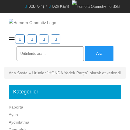
B2B Giriş
/
B2b Kayıt
Ara:
Ara
Ana Sayfa
» Ürünler “HONDA Yedek Parça” olarak etiketlendi
Kategoriler
Kaporta
Ayna
Aydınlatma
Çamurluk