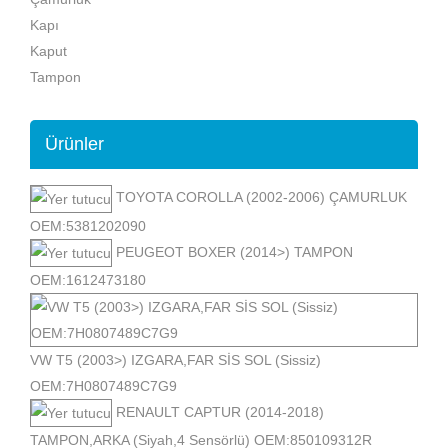
Kapı
Kaput
Tampon
Ürünler
TOYOTA COROLLA (2002-2006) ÇAMURLUK
OEM:5381202090
PEUGEOT BOXER (2014>) TAMPON
OEM:1612473180
VW T5 (2003>) IZGARA,FAR SİS SOL (Sissiz)
OEM:7H0807489C7G9
RENAULT CAPTUR (2014-2018)
TAMPON,ARKA (Siyah,4 Sensörlü) OEM:850109312R