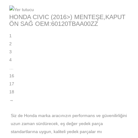
HONDA CIVIC (2016>) MENTEŞE,KAPUT
ÖN SAĞ OEM:60120TBAA00ZZ
1
2
3
4
…
16
17
18
→
Siz de Honda marka aracınızın performans ve güvenilirliğini
uzun zaman sürdürecek, eş değer yedek parça
standartlarına uygun, kaliteli yedek parçalar mı