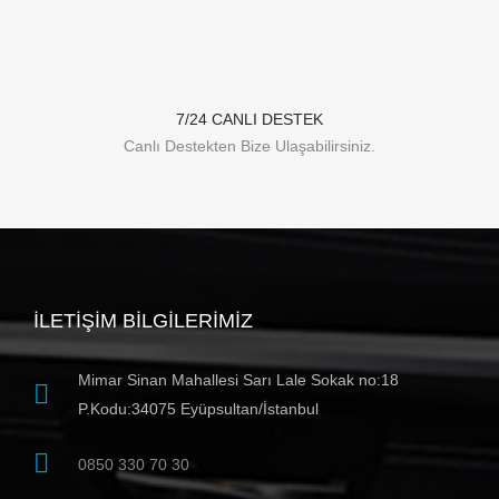
7/24 CANLI DESTEK
Canlı Destekten Bize Ulaşabilirsiniz.
İLETIŞIM BILGILERIMIZ
Mimar Sinan Mahallesi Sarı Lale Sokak no:18
P.Kodu:34075 Eyüpsultan/İstanbul
0850 330 70 30