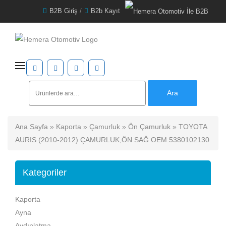
B2B Giriş
/
B2b Kayıt
Ara:
Ara
Ana Sayfa
»
Kaporta
»
Çamurluk
»
Ön Çamurluk
» TOYOTA
AURIS (2010-2012) ÇAMURLUK,ÖN SAĞ OEM:5380102130
Kategoriler
Kaporta
Ayna
Aydınlatma