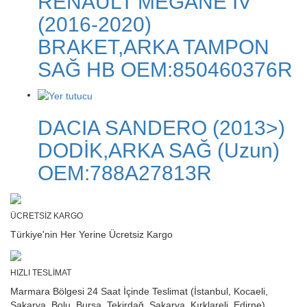
RENAULT MEGANE IV
(2016-2020)
BRAKET,ARKA TAMPON
SAĞ HB OEM:850460376R
DACIA SANDERO (2013>)
DODİK,ARKA SAĞ (Uzun)
OEM:788A27813R
ÜCRETSİZ KARGO
Türkiye'nin Her Yerine Ücretsiz Kargo
HIZLI TESLİMAT
Marmara Bölgesi 24 Saat İçinde Teslimat (İstanbul, Kocaeli,
Sakarya, Bolu, Bursa, Tekirdağ, Sakarya, Kırklareli, Edirne)