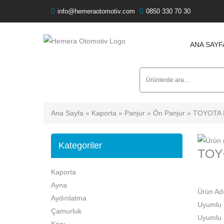
info@hemeraotomotiv.com
0850 330 70 30
ANA SAYF
Ara:
Ana Sayfa
»
Kaporta
»
Panjur
»
Ön Panjur
» TOYOTA 
Kategoriler
TOY
Kaporta
Ayna
Ürün Adı
Aydınlatma
Uyumlu
Çamurluk
Uyumlu 
Kapı