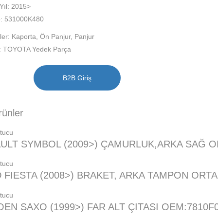
Yıl: 2015>
: 531000K480
ler:
Kaporta
,
Ön Panjur
,
Panjur
:
TOYOTA Yedek Parça
B2B Giriş
ürünler
ULT SYMBOL (2009>) ÇAMURLUK,ARKA SAĞ O
 FIESTA (2008>) BRAKET, ARKA TAMPON ORT
OEN SAXO (1999>) FAR ALT ÇITASI OEM:7810F