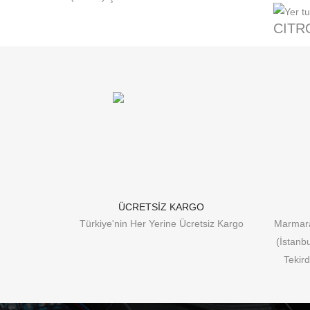
CITR
ÜCRETSİZ KARGO
Türkiye'nin Her Yerine Ücretsiz Kargo
Marmara
(İstanb
Tekird