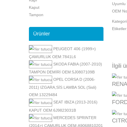
Uyumlu 
Kaput
OEM No
Tampon
Kategori
Etiketler
Ürünler
PEUGEOT 406 (1999>)
ÇAMURLUK OEM:7841L6
SKODA FABIA (2007-2010)
İlgili 
TAMPON DEMİRİ OEM:5J0807109B
OPEL CORSA D (2006-
RENA
2011) IZGARA,SİS LAMBA SOL (Sisli)
OEM:13229484
FORD
SEAT IBIZA (2013-2016)
KAPUT OEM:6J9823031B
MERCEDES SPRINTER
CITR
(2014>) ÇAMURLUK OEM:A9068810201