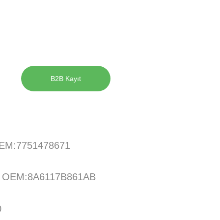
B2B Kayıt
EM:7751478671
A OEM:8A6117B861AB
0