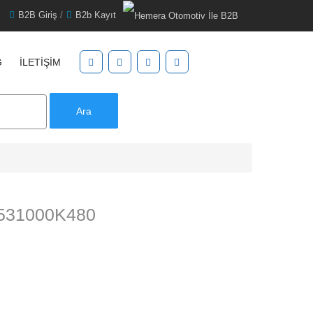
B2B Giriş
/
B2b Kayıt
G
İLETIŞIM
Ara
531000K480