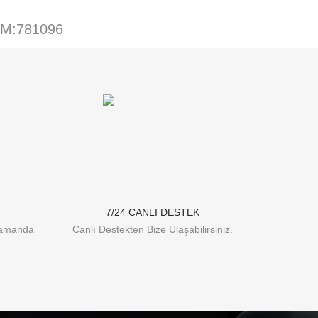
EM:781096
7/24 CANLI DESTEK
Zamanda
Canlı Destekten Bize Ulaşabilirsiniz.