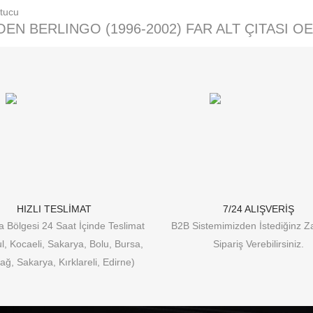
OEN BERLINGO (1996-2002) FAR ALT ÇITASI O
HIZLI TESLİMAT
7/24 ALIŞVERİŞ
 Bölgesi 24 Saat İçinde Teslimat
B2B Sistemimizden İstediğinz 
ul, Kocaeli, Sakarya, Bolu, Bursa,
Sipariş Verebilirsiniz.
ağ, Sakarya, Kırklareli, Edirne)