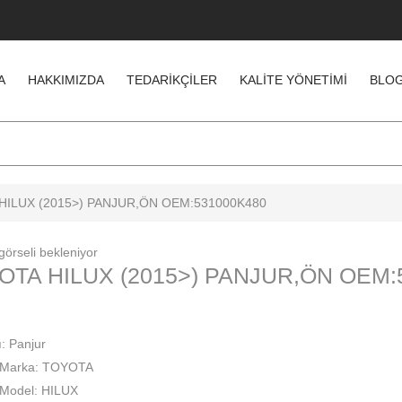
A
HAKKIMIZDA
TEDARIKÇILER
KALITE YÖNETIMI
BLO
HILUX (2015>) PANJUR,ÖN OEM:531000K480
OTA HILUX (2015>) PANJUR,ÖN OEM:
: Panjur
 Marka: TOYOTA
Model: HILUX