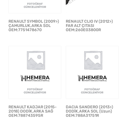
RENAULT SYMBOL (2009>)
RENAULT CLIO IV (2012>)
ÇAMURLUK,ARKA SOL
FAR ALT ÇITASI
OEM:7751478670
OEM:260E03800R
RENAULT KADJAR (2015-
DACIA SANDERO (2013>)
2018) DODİK,ARKA SAĞ
DODİK,ARKA SOL (Uzun)
OEM:788743595R
OEM:788A31751R