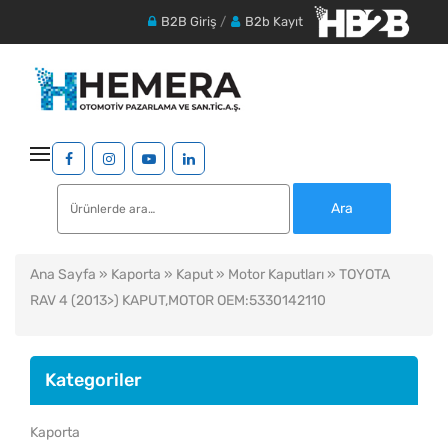
B2B Giriş
/
B2b Kayıt
Ara:
Ara
Ana Sayfa
»
Kaporta
»
Kaput
»
Motor Kaputları
» TOYOTA
RAV 4 (2013>) KAPUT,MOTOR OEM:5330142110
Kategoriler
Kaporta