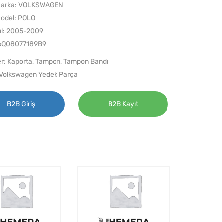
Marka: VOLKSWAGEN
odel: POLO
ıl: 2005-2009
 6Q08077189B9
er:
Kaporta
,
Tampon
,
Tampon Bandı
Volkswagen Yedek Parça
B2B Giriş
B2B Kayıt