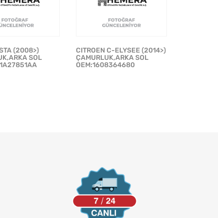
STA (2008>)
CITROEN C-ELYSEE (2014>)
K,ARKA SOL
ÇAMURLUK,ARKA SOL
1A27851AA
OEM:1608364680