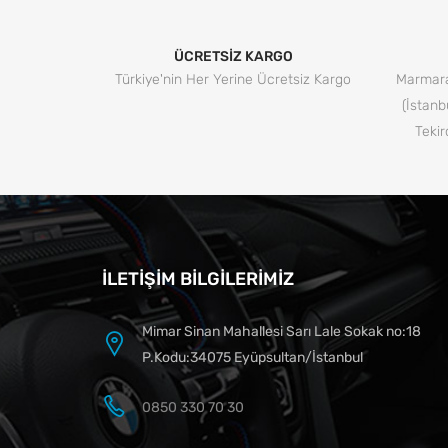
ÜCRETSİZ KARGO
Türkiye'nin Her Yerine Ücretsiz Kargo
Marmara
(İstanb
Tekir
İLETIŞIM BILGILERIMIZ
Mimar Sinan Mahallesi Sarı Lale Sokak no:18
P.Kodu:34075 Eyüpsultan/İstanbul
0850 330 70 30