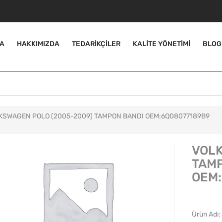
A
HAKKIMIZDA
TEDARIKÇILER
KALITE YÖNETIMI
BLOG
KSWAGEN POLO (2005-2009) TAMPON BANDI OEM:6Q08077189B9
VOLK
TAM
OEM
Ürün Adı