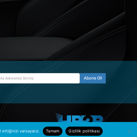
ettiğinizi varsayarız.
Tamam
Gizlilik politikası