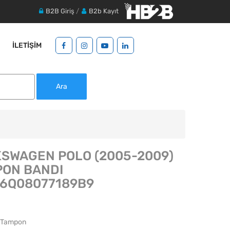
B2B Giriş
/
B2b Kayıt
İLETIŞIM
Ara
SWAGEN POLO (2005-2009)
PON BANDI
:6Q08077189B9
: Tampon