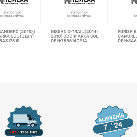
SANDERO (2013>)
NISSAN X-TRAIL (2014-
FORD FIE
ARKA SOL (Uzun)
2018) DODİK,ARKA SOL
ÇAMURLU
8A31751R
OEM:788614CE1A
OEM:8A6