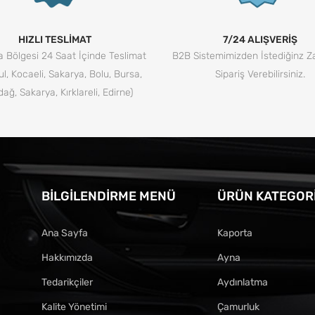
HIZLI TESLİMAT
7/24 ALIŞVERİŞ
 Bölgesi 24 Saat İçinde Teslimat
B2B Sistemimizden İstediğinz 
ul, Kocaeli, Sakarya, Bolu, Bursa,
Sipariş Verebilirsiniz.
dağ, Sakarya, Kırklareli, Edirne)
BILGILENDIRME MENÜ
ÜRÜN KATEGORI
Ana Sayfa
Kaporta
Hakkımızda
Ayna
Tedarikçiler
Aydınlatma
Kalite Yönetimi
Çamurluk