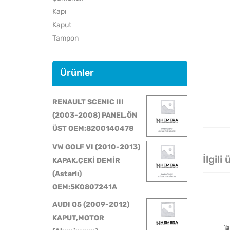
Kapı
Kaput
Tampon
Ürünler
RENAULT SCENIC III
(2003-2008) PANEL,ÖN
ÜST OEM:8200140478
VW GOLF VI (2010-2013)
İlgili
KAPAK,ÇEKİ DEMİR
(Astarlı)
OEM:5K0807241A
AUDI Q5 (2009-2012)
KAPUT,MOTOR