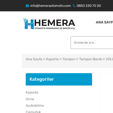
info@hemeraotomotiv.com
0850 330 70 30
ANA SAYF
Ara:
Ana Sayfa
»
Kaporta
»
Tampon
»
Tampon Bandı
» VOL
Kategoriler
Kaporta
Ayna
Aydınlatma
Çamurluk