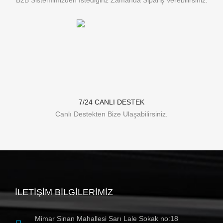
B2B Sistemimizden İstediğinz Zamanda Sipariş Verebilirsiniz.
7/24 CANLI DESTEK
Canlı Destekten Bize Ulaşabilirsiniz.
İLETIŞIM BILGILERIMIZ
Mimar Sinan Mahallesi Sarı Lale Sokak no:18