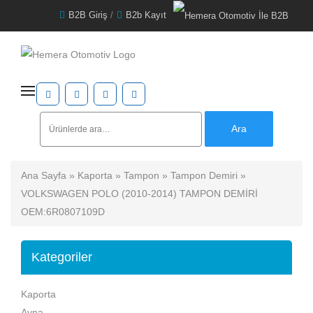
B2B Giriş
/
B2b Kayıt
Ara:
Ara
Ana Sayfa
»
Kaporta
»
Tampon
»
Tampon Demiri
»
VOLKSWAGEN POLO (2010-2014) TAMPON DEMİRİ
OEM:6R0807109D
Kategoriler
Kaporta
Ayna