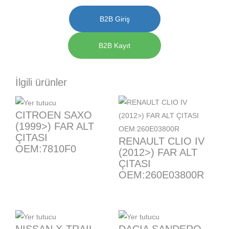
B2B Giriş
B2B Kayıt
İlgili ürünler
CITROEN SAXO
(1999>) FAR ALT
ÇITASI
RENAULT CLIO IV
OEM:7810F0
(2012>) FAR ALT
ÇITASI
OEM:260E03800R