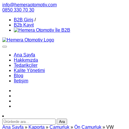
info@hemeraotomotiv.com
0850 330 70 30
B2B Giriş
/
B2b Kayıt
Ana Sayfa
Hakkımızda
Tedarikçiler
Kalite Yönetimi
Blog
İletişim
Ara:
Ara
Ana Sayfa
»
Kaporta
»
Çamurluk
»
Ön Çamurluk
» VW