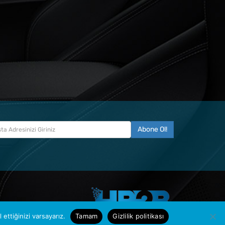
ettiğinizi varsayarız.
Tamam
Gizlilik politikası