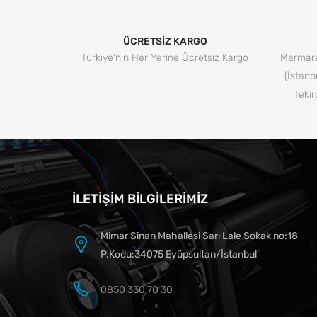
ÜCRETSİZ KARGO
Türkiye'nin Her Yerine Ücretsiz Kargo
Marmara
(İstanb
Tekir
İLETIŞIM BILGILERIMIZ
Mimar Sinan Mahallesi Sarı Lale Sokak no:18
P.Kodu:34075 Eyüpsultan/İstanbul
0850 330 70 30