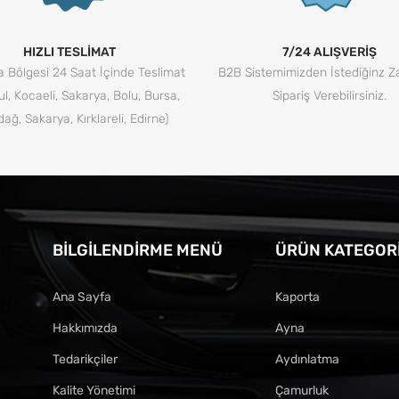
HIZLI TESLİMAT
7/24 ALIŞVERİŞ
 Bölgesi 24 Saat İçinde Teslimat
B2B Sistemimizden İstediğinz 
ul, Kocaeli, Sakarya, Bolu, Bursa,
Sipariş Verebilirsiniz.
dağ, Sakarya, Kırklareli, Edirne)
BILGILENDIRME MENÜ
ÜRÜN KATEGORI
Ana Sayfa
Kaporta
Hakkımızda
Ayna
Tedarikçiler
Aydınlatma
Kalite Yönetimi
Çamurluk