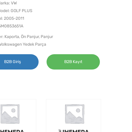
arka: VW
odel: GOLF PLUS
ıl: 2005-2011
 5M0853651A
er:
Kaporta
,
Ön Panjur
,
Panjur
Volkswagen Yedek Parça
B2B Giriş
B2B Kayıt