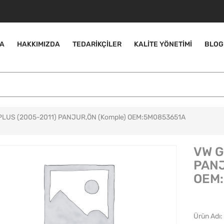
A
HAKKIMIZDA
TEDARIKÇILER
KALITE YÖNETIMI
BLOG
PLUS (2005-2011) PANJUR,ÖN (Komple) OEM:5M0853651A
VW G
PANJ
OEM
Ürün Adı: