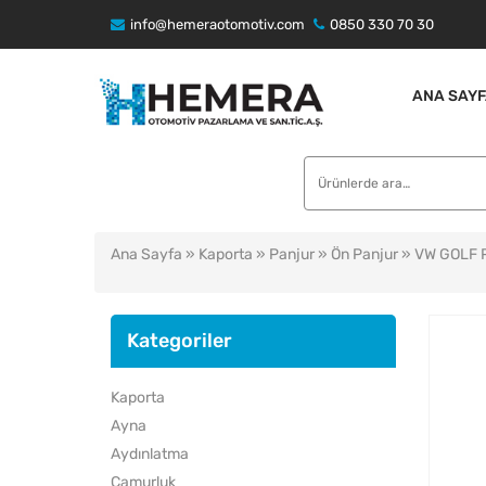
info@hemeraotomotiv.com
0850 330 70 30
ANA SAYF
Ara:
Ana Sayfa
»
Kaporta
»
Panjur
»
Ön Panjur
» VW GOLF 
Kategoriler
Kaporta
Ayna
Aydınlatma
Çamurluk