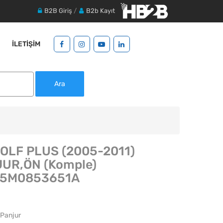
B2B Giriş
/
B2b Kayıt
İLETIŞIM
Ara
OLF PLUS (2005-2011)
UR,ÖN (Komple)
:5M0853651A
 Panjur