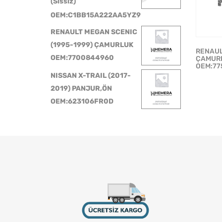
(Sissiz)
OEM:C1BB15A222AA5YZ9
RENAULT MEGAN SCENIC
(1995-1999) ÇAMURLUK
RENAUL
OEM:7700844960
ÇAMURL
OEM:77
NISSAN X-TRAIL (2017-
2019) PANJUR,ÖN
OEM:623106FR0D