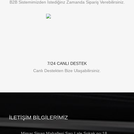
B2B Sistemimizden İstediğinz Zamanda Sipariş Verebilirsiniz.
7/24 CANLI DESTEK
Canlı Destekten Bize Ulaşabilirsiniz.
İLETIŞIM BILGILERIMIZ
Mimar Sinan Mahallesi Sarı Lale Sokak no:18