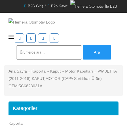
B2B Giriş
/
B2b Kayıt
Ara:
Ara
Ana Sayfa
»
Kaporta
»
Kaput
»
Motor Kaputları
» VW JETTA
(2011-2018) KAPUT,MOTOR (CAPA Sertifikalı Ürün)
OEM:5C6823031A
Kategoriler
Kaporta