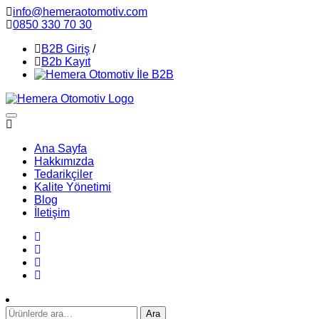
info@hemeraotomotiv.com
0850 330 70 30
B2B Giriş
/
B2b Kayıt
Ana Sayfa
Hakkımızda
Tedarikçiler
Kalite Yönetimi
Blog
İletişim
Ara:
Ara