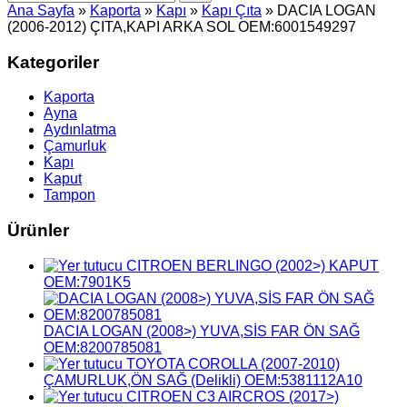
Ana Sayfa
»
Kaporta
»
Kapı
»
Kapı Çıta
» DACIA LOGAN
(2006-2012) ÇITA,KAPI ARKA SOL OEM:6001549297
Kategoriler
Kaporta
Ayna
Aydınlatma
Çamurluk
Kapı
Kaput
Tampon
Ürünler
CITROEN BERLINGO (2002>) KAPUT
OEM:7901K5
DACIA LOGAN (2008>) YUVA,SİS FAR ÖN SAĞ
OEM:8200785081
TOYOTA COROLLA (2007-2010)
ÇAMURLUK,ÖN SAĞ (Delikli) OEM:5381112A10
CITROEN C3 AIRCROS (2017>)