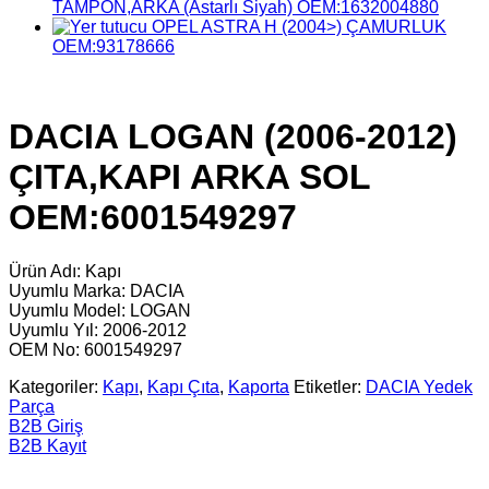
TAMPON,ARKA (Astarlı Siyah) OEM:1632004880
OPEL ASTRA H (2004>) ÇAMURLUK
OEM:93178666
DACIA LOGAN (2006-2012)
ÇITA,KAPI ARKA SOL
OEM:6001549297
Ürün Adı: Kapı
Uyumlu Marka: DACIA
Uyumlu Model: LOGAN
Uyumlu Yıl: 2006-2012
OEM No: 6001549297
Kategoriler:
Kapı
,
Kapı Çıta
,
Kaporta
Etiketler:
DACIA Yedek
Parça
B2B Giriş
B2B Kayıt