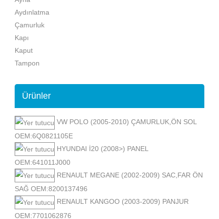
Aydınlatma
Çamurluk
Kapı
Kaput
Tampon
Ürünler
VW POLO (2005-2010) ÇAMURLUK,ÖN SOL
OEM:6Q0821105E
HYUNDAI İ20 (2008>) PANEL
OEM:641011J000
RENAULT MEGANE (2002-2009) SAC,FAR ÖN
SAĞ OEM:8200137496
RENAULT KANGOO (2003-2009) PANJUR
OEM:7701062876