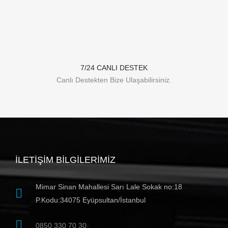
7/24 CANLI DESTEK
Canlı Destekten Bize Ulaşabilirsiniz.
İLETIŞIM BILGILERIMIZ
Mimar Sinan Mahallesi Sarı Lale Sokak no:18
P.Kodu:34075 Eyüpsultan/İstanbul
0850 330 70 30