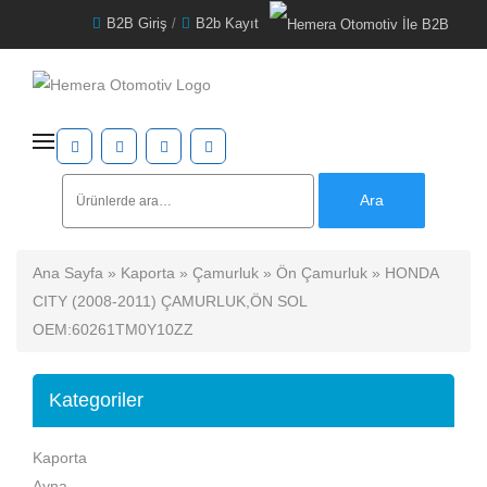
B2B Giriş
/
B2b Kayıt
Ara:
Ara
Ana Sayfa
»
Kaporta
»
Çamurluk
»
Ön Çamurluk
» HONDA
CITY (2008-2011) ÇAMURLUK,ÖN SOL
OEM:60261TM0Y10ZZ
Kategoriler
Kaporta
Ayna