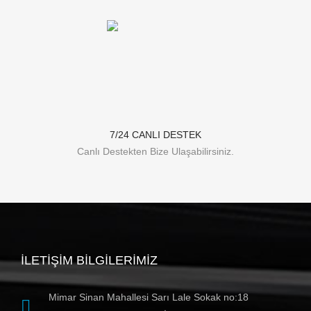
7/24 CANLI DESTEK
Canlı Destekten Bize Ulaşabilirsiniz.
İLETIŞIM BILGILERIMIZ
Mimar Sinan Mahallesi Sarı Lale Sokak no:18