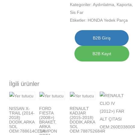
Kategoriler:
Aydınlatma
,
Kaporta
,
Sis Far
Etiketler:
HONDA Yedek Parça
B2B Giriş
B2B Kayıt
İlgili ürünler
NISSAN X-
FORD
RENAULT
TRAIL (2014-
FIESTA
KADJAR
2018)
(2008>)
(2015-2018)
DODİK,ARKA
BRAKET,
DODİK,ARKA
SOL
ARKA
SOL
OEM:788614CE1A
TAMPON
OEM:788752684R