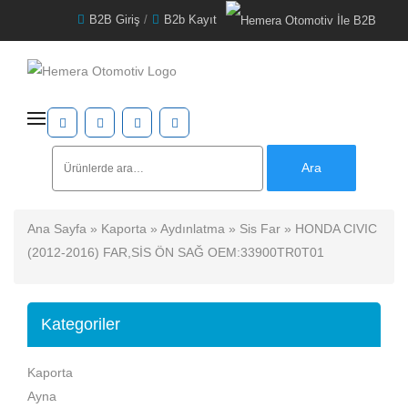
B2B Giriş
/
B2b Kayıt
Ara:
Ara
Ana Sayfa
»
Kaporta
»
Aydınlatma
»
Sis Far
» HONDA CIVIC
(2012-2016) FAR,SİS ÖN SAĞ OEM:33900TR0T01
Kategoriler
Kaporta
Ayna