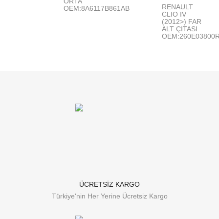
ORTA
RENAULT
OEM:8A6117B861AB
CLIO IV
(2012>) FAR
ALT ÇITASI
OEM:260E03800
ÜCRETSİZ KARGO
Türkiye'nin Her Yerine Ücretsiz Kargo