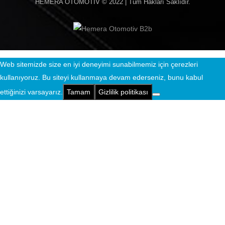
HEMERA OTOMOTİV
© 2022 | Tüm Hakları Saklıdır.
Web sitemizde size en iyi deneyimi sunabilmemiz için çerezleri
kullanıyoruz. Bu siteyi kullanmaya devam ederseniz, bunu kabul
ettiğinizi varsayarız.
Tamam
Gizlilik politikası