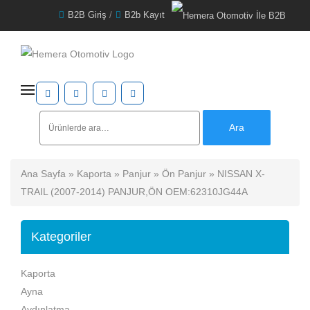
B2B Giriş
/
B2b Kayıt
Ara:
Ara
Ana Sayfa
»
Kaporta
»
Panjur
»
Ön Panjur
» NISSAN X-
TRAIL (2007-2014) PANJUR,ÖN OEM:62310JG44A
Kategoriler
Kaporta
Ayna
Aydınlatma