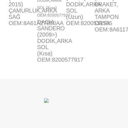
2015)
DODİK,ARKA
BRAKET,
ÇAMURLUK,ARKA
SOL
ARKA
SAĞ
(Uzun)
TAMPON
DACIA
OEM:8A61A27850AA
OEM:8200531505
ORTA
SANDERO
OEM:8A611
(2009>)
DODİK,ARKA
SOL
(Kısa)
OEM:8200577917