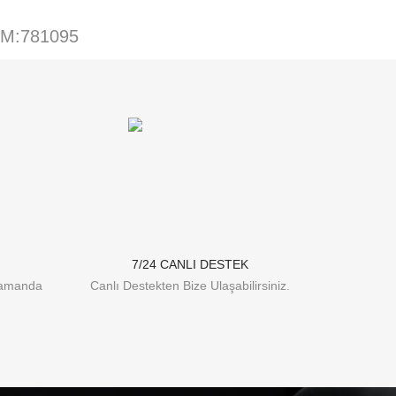
EM:781095
7/24 CANLI DESTEK
Zamanda
Canlı Destekten Bize Ulaşabilirsiniz.