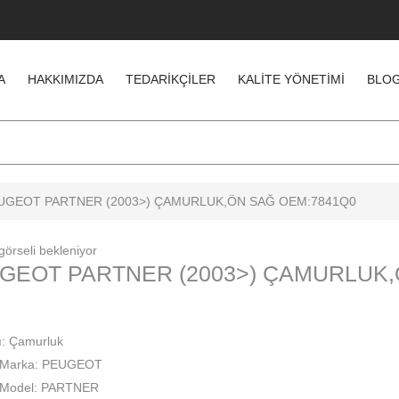
A
HAKKIMIZDA
TEDARIKÇILER
KALITE YÖNETIMI
BLO
UGEOT PARTNER (2003>) ÇAMURLUK,ÖN SAĞ OEM:7841Q0
GEOT PARTNER (2003>) ÇAMURLUK,
ı: Çamurluk
 Marka: PEUGEOT
 Model: PARTNER