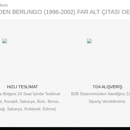
OEN BERLINGO (1996-2002) FAR ALT ÇITASI O
HIZLI TESLİMAT
7/24 ALIŞVERİŞ
 Bölgesi 24 Saat İçinde Teslimat
B2B Sistemimizden İstediğinz 
ul, Kocaeli, Sakarya, Bolu, Bursa,
Sipariş Verebilirsiniz.
ağ, Sakarya, Kırklareli, Edirne)