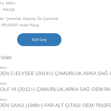
Yıl: 2003>
: 7841Q0
ler:
Çamurluk
,
Kaporta
,
Ön Çamurluk
:
PEUGEOT Yedek Parça
B2B Giriş
ürünler
OEN C-ELYSEE (2014>) ÇAMURLUK,ARKA SAĞ 
OLF VI (2012>) ÇAMURLUK,ARKA SAĞ OEM:5K
OEN SAXO (1999>) FAR ALT ÇITASI OEM:7810F