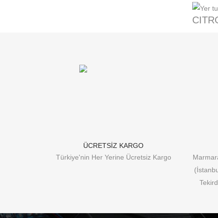
CITR
ÜCRETSİZ KARGO
Türkiye'nin Her Yerine Ücretsiz Kargo
Marmara
(İstanb
Tekird