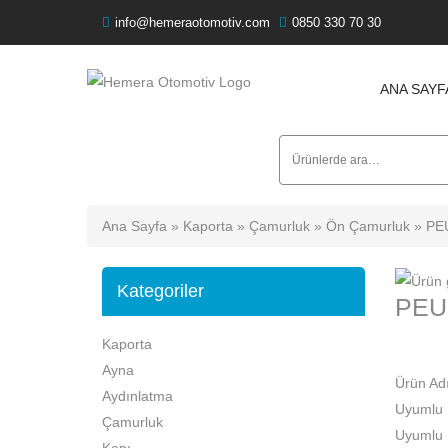
info@hemeraotomotiv.com
0850 330 70 30
ANA SAYF
Ara:
Ana Sayfa
»
Kaporta
»
Çamurluk
»
Ön Çamurluk
» PE
Kategoriler
PEU
Kaporta
Ayna
Ürün Ad
Aydınlatma
Uyumlu
Çamurluk
Uyumlu
Kapı