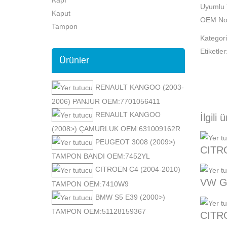
Uyumlu 
Kaput
OEM No
Tampon
Kategori
Etiketler
Ürünler
RENAULT KANGOO (2003-
2006) PANJUR OEM:7701056411
RENAULT KANGOO
İlgili 
(2008>) ÇAMURLUK OEM:631009162R
PEUGEOT 3008 (2009>)
CITR
TAMPON BANDI OEM:7452YL
CITROEN C4 (2004-2010)
VW G
TAMPON OEM:7410W9
BMW S5 E39 (2000>)
TAMPON OEM:51128159367
CITR