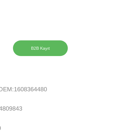
B2B Kayıt
OEM:1608364480
4809843
0