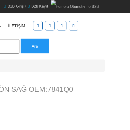
B2B Giriş
/
B2b Kayıt
G
İLETIŞIM
Ara
ÖN SAĞ OEM:7841Q0